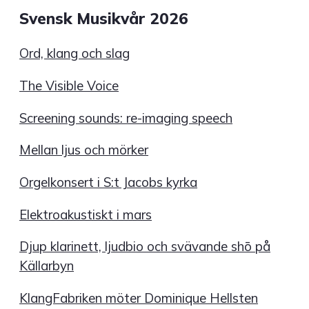
Svensk Musikvår 2026
Ord, klang och slag
The Visible Voice
Screening sounds: re-imaging speech
Mellan ljus och mörker
Orgelkonsert i S:t Jacobs kyrka
Elektroakustiskt i mars
Djup klarinett, ljudbio och svävande shō på
Källarbyn
KlangFabriken möter Dominique Hellsten