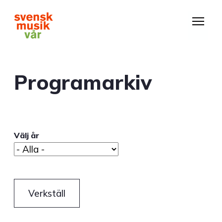
Hoppa
till
huvudinnehåll
Programarkiv
Välj år