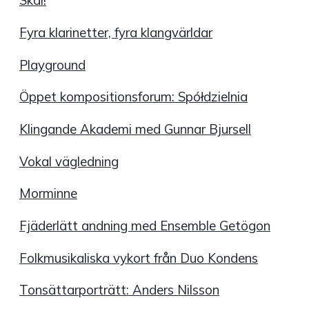
Skål!
Fyra klarinetter, fyra klangvärldar
Playground
Öppet kompositionsforum: Spółdzielnia
Klingande Akademi med Gunnar Bjursell
Vokal vägledning
Morminne
Fjäderlätt andning med Ensemble Getögon
Folkmusikaliska vykort från Duo Kondens
Tonsättarporträtt: Anders Nilsson