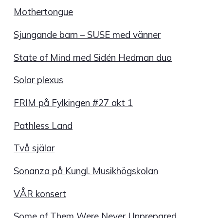
Mothertongue
Sjungande barn – SUSE med vänner
State of Mind med Sidén Hedman duo
Solar plexus
FRIM på Fylkingen #27 akt 1
Pathless Land
Två själar
Sonanza på Kungl. Musikhögskolan
VÅR konsert
Some of Them Were Never Unprepared