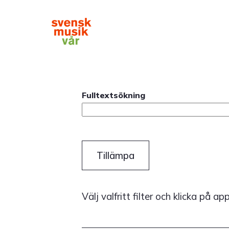
Hoppa
till
huvudinnehåll
Main
navigation
Fulltextsökning
Välj valfritt filter och klicka på ap