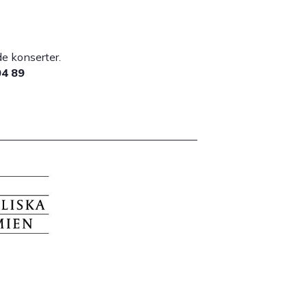
lade konserter.
04 89