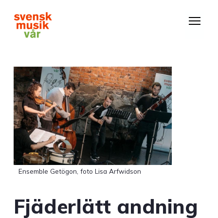
Hoppa
till
huvudinnehåll
Ensemble Getögon, foto Lisa Arfwidson
Fjäderlätt andning