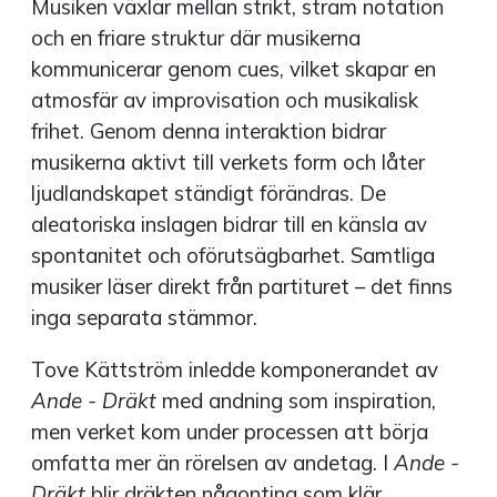
Musiken växlar mellan strikt, stram notation
och en friare struktur där musikerna
kommunicerar genom cues, vilket skapar en
atmosfär av improvisation och musikalisk
frihet. Genom denna interaktion bidrar
musikerna aktivt till verkets form och låter
ljudlandskapet ständigt förändras. De
aleatoriska inslagen bidrar till en känsla av
spontanitet och oförutsägbarhet. Samtliga
musiker läser direkt från partituret – det finns
inga separata stämmor.
Tove Kättström inledde komponerandet av
Ande - Dräkt
med andning som inspiration,
men verket kom under processen att börja
omfatta mer än rörelsen av andetag. I
Ande -
Dräkt
blir dräkten någonting som klär