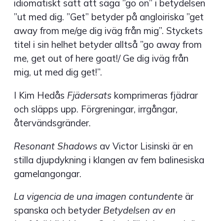
idiomatiskt sätt att säga ”go on” i betydelsen
”ut med dig. ”Get” betyder på angloiriska ”get
away from me/ge dig iväg från mig”. Styckets
titel i sin helhet betyder alltså ”go away from
me, get out of here goat!/ Ge dig iväg från
mig, ut med dig get!”.
I Kim Hedås
Fjädersats
komprimeras fjädrar
och släpps upp. Förgreningar, irrgångar,
återvändsgränder.
Resonant Shadows
av Victor Lisinski är en
stilla djupdykning i klangen av fem balinesiska
gamelangongar.
La vigencia de una imagen contundente
är
spanska och betyder
Betydelsen av en