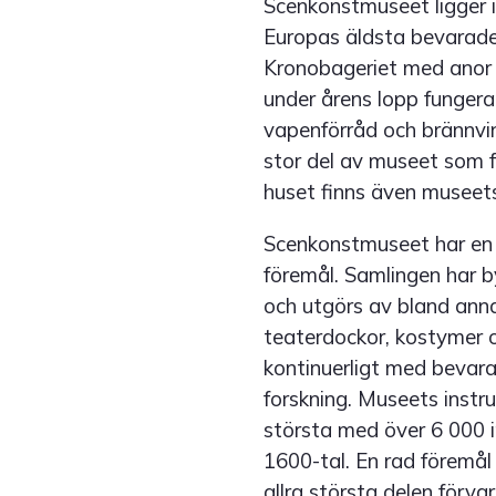
Scenkonstmuseet ligger i
Europas äldsta bevarade
Kronobageriet med anor 
under årens lopp fungera
vapenförråd och brännvin
stor del av museet som f
huset finns även museets
Scenkonstmuseet har en
föremål. Samlingen har 
och utgörs av bland anna
teaterdockor, kostymer o
kontinuerligt med bevara
forskning. Museets instr
största med över 6 000 i
1600-tal. En rad föremål
allra största delen förva