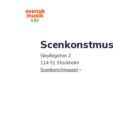
Hoppa
till
huvudinnehåll
Main
navigation
Scenkonstmus
Sibyllegatan 2
114 51 Stockholm
Scenkonstmuseet