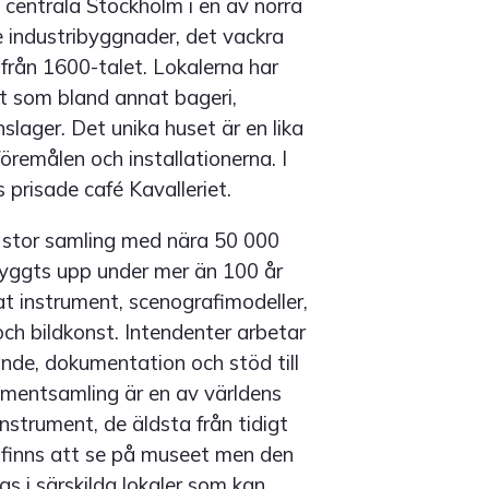
 centrala Stockholm i en av norra
 industribyggnader, det vackra
från 1600-talet. Lokalerna har
t som bland annat bageri,
slager. Det unika huset är en lika
öremålen och installationerna. I
 prisade café Kavalleriet.
 stor samling med nära 50 000
byggts upp under mer än 100 år
t instrument, scenografimodeller,
ch bildkonst. Intendenter arbetar
nde, dokumentation och stöd till
umentsamling är en av världens
nstrument, de äldsta från tidigt
 finns att se på museet men den
ras i särskilda lokaler som kan