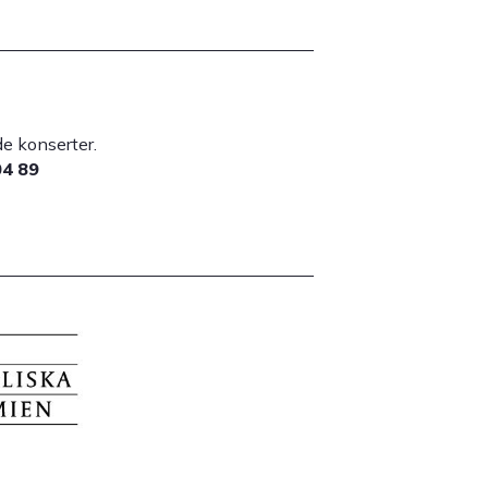
lade konserter.
04 89