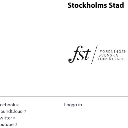
cebook
Logga in
SoundCloud
ciala
User
witter
änkar
account
outube