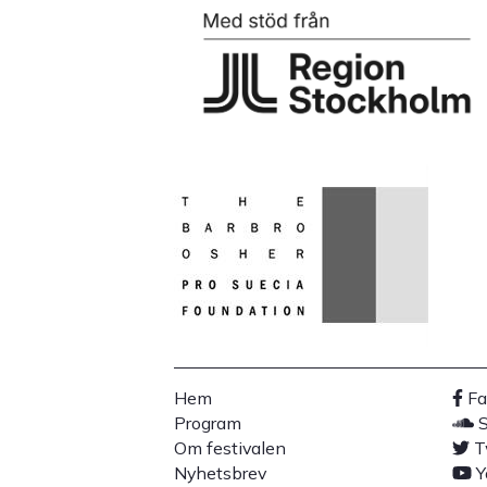
Hem
Fa
Program
Sidfot
So
Om festivalen
T
l
Nyhetsbrev
Y