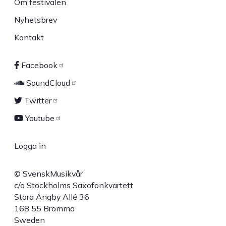
Om festivalen
Nyhetsbrev
Kontakt
Facebook
Sociala
SoundCloud
länkar
Twitter
Youtube
Logga in
User
© SvenskMusikvår
account
c/o Stockholms Saxofonkvartett
Stora Ängby Allé 36
menu
168 55 Bromma
Sweden