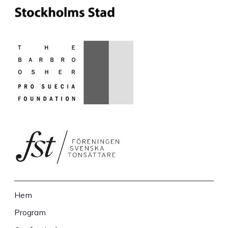
Hem
Sidfot
Program