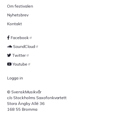
Om festivalen
Nyhetsbrev
Kontakt
Facebook
Sociala
SoundCloud
länkar
Twitter
Youtube
Logga in
User
© SvenskMusikvår
account
c/o Stockholms Saxofonkvartett
Stora Ängby Allé 36
menu
168 55 Bromma