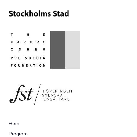
Hem
Sidfot
Program