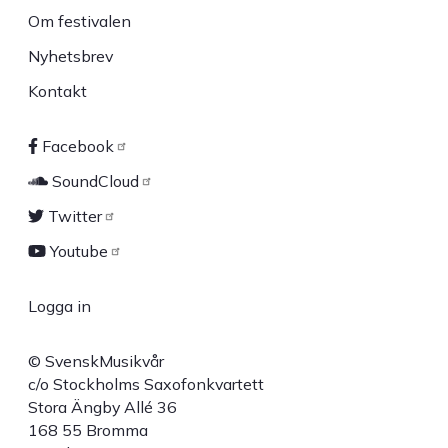
Om festivalen
Nyhetsbrev
Kontakt
Facebook
Sociala
SoundCloud
länkar
Twitter
Youtube
Logga in
User
© SvenskMusikvår
account
c/o Stockholms Saxofonkvartett
Stora Ängby Allé 36
menu
168 55 Bromma