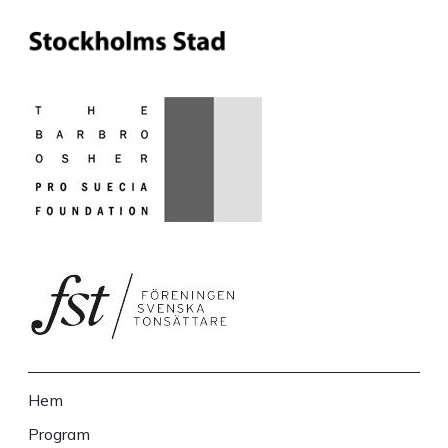
Hem
Sidfot
Program