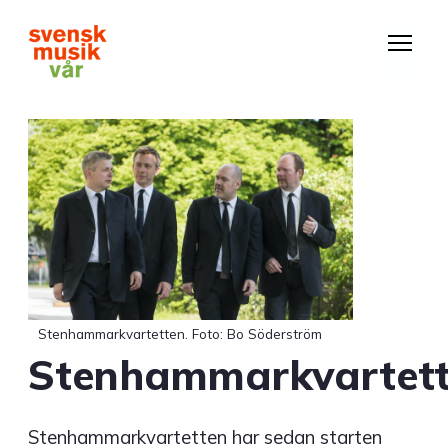
Hoppa
till
huvudinnehåll
Stenhammarkvartetten. Foto: Bo Söderström
Stenhammarkvartet
Stenhammarkvartetten har sedan starten