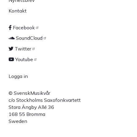
Kontakt
Facebook
Sociala
SoundCloud
länkar
Twitter
Youtube
Logga in
User
© SvenskMusikvår
account
c/o Stockholms Saxofonkvartett
Stora Ängby Allé 36
menu
168 55 Bromma
Sweden