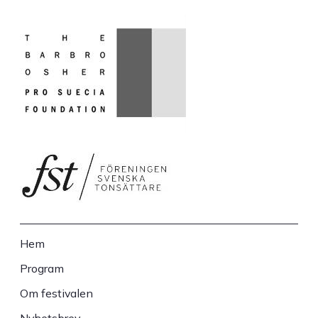
Hem
Sidfot
Program
Om festivalen
Nyhetsbrev