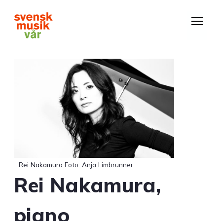
Hoppa
till
huvudinnehåll
Rei Nakamura Foto: Anja Limbrunner
Rei Nakamura,
piano