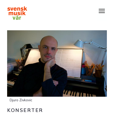
Hoppa
till
huvudinnehåll
Djuro Zivkovic
KONSERTER