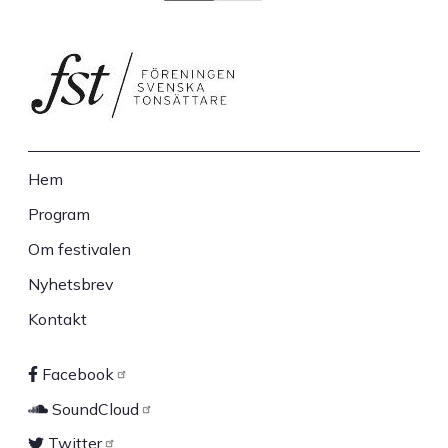
Hem
Sidfot
Program
Om festivalen
Nyhetsbrev
Kontakt
Facebook
Sociala
SoundCloud
Twitter